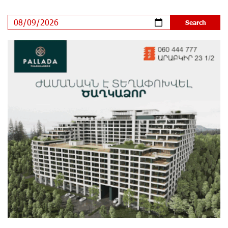
Khachaturian Rooftop Grand Opening Supported by
IDBank
11 days ago
Ucom’s Sales and Service Center Reopens at 24/2
Shahumyan Street in Ararat
12 days ago
Scholarship recipients of the “Armenian Virtuosos”
Program participated in the Järvi Academy and Pärnu
Music Festival in Estonia, representing Armenia on the
international stage
17 days ago
Ucom Supports the Installation of a 15 kW Solar Power
Plant at the Vayk Sports School
17 days ago