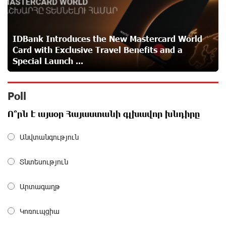
A little corner of France in Hrazdan, with the partnership
of Converse SME
about a month ago
IDBank Introduces the New Mastercard World
Card with Exclusive Travel Benefits and a
Idram is the general partner of the "Towards Conscious
Special Launch ...
Parenting 2026" annual conference
about a month ago
Poll
Polytechnic University Graduation Ceremony Held with
Ո՞րն է այսօր Հայաստանի գլխավոր խնդիրը
the Support of Unibank
about a month ago
Անվտանգություն
Converse Bank Completes the Placement of EBRD
Տնտեսություն
Bonds
about a month ago
Արտագաղթ
From Financial Adventures to Great Victories: The 4th
Կոռուպցիա
Junius Financial Online Tournament Wrapped Up