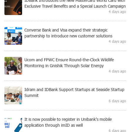
IDBank Introduces the New Mastercard World Card with
Exclusive Travel Benefits and a Special Launch Campaign
4 days ago
Converse Bank and Visa expand their strategic
partnership to introduce new customer solutions
4 days ago
Ucom and FPWC Ensure Round-the-Clock Wildlife
Monitoring in Gnishik Through Solar Energy
4 days ago
Idram and IDBank Support Startups at Seaside Startup
Summit
6 days ago
It is now possible to register in Unibank’s mobile
application through imID as well
6 days ago