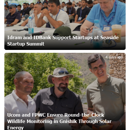
23 days ago
Ucom and Microsoft Innovation Center Help School
Students Build Cybersecurity Skills
23 days ago
Idram and IDBank Support Startups at Seaside
Startup Summit
3
Ucom Supports Installation of 10 kW Solar Plant in
4 days ago
Shenavan, Lori
24 days ago
Unibank to Raffle a Trip to Italy
26 days ago
Customer Appreciation Day in Vanadzor: IDBank
Ucom and FPWC Ensure Round-the-Clock
27 days ago
Wildlife Monitoring in Gnishik Through Solar
Energy