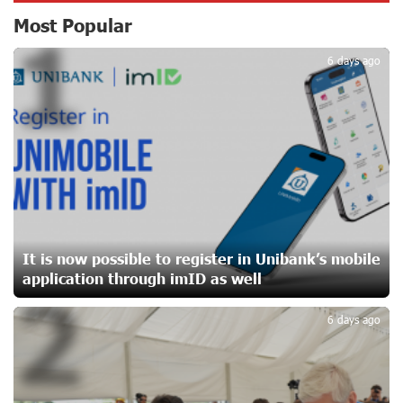
New Financial Skills at the Davidbek Games:
Most Popular
1
Idram&IDBank
18 days ago
6 days ago
CashIn Services at AraratBank ATMs: Fast, Simple, and
Secure
20 days ago
Ucom Sales and Service Center Reopens at 3/47
Yerevanyan Street in Yeghvard
20 days ago
It is now possible to register in Unibank’s mobile
application through imID as well
2
Up to 25% idcoin when purchasing Flyone flight tickets:
Idram&IDBank
6 days ago
23 days ago
Converse Bank Named Armenia’s Best Digital Bank for
Consumers by Euromoney