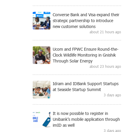
Converse Bank and Visa expand their
strategic partnership to introduce
new customer solutions
about 21 hours ago
Ucom and FPWC Ensure Round-the-
Clock Wildlife Monitoring in Gnishik
Through Solar Energy
about 23 hours ago
Idram and IDBank Support Startups
at Seaside Startup Summit
3 days ago
It is now possible to register in
Unibank’s mobile application through
imID as well
3 days ago