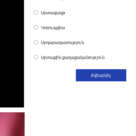
Become a Unibank shareholder and
benefit from an attractive investment
Արտագաղթ
opportunity
26 days ago
Կոռուպցիա
IDBank warns of scam calls
Արդարադատություն
impersonating pension funds
28 days ago
Արտաքին քաղաքականություն
A little corner of France in Hrazdan,
with the partnership of Converse SME
28 days ago
Idram is the general partner of the
"Towards Conscious Parenting 2026"
annual conference
29 days ago
Polytechnic University Graduation