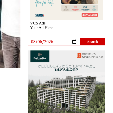
an Innovative Solution
7 days ago
Khachaturian Rooftop Grand Opening
Supported by IDBank
8 days ago
Ucom’s Sales and Service Center
Reopens at 24/2 Shahumyan Street
in Ararat
9 days ago
Scholarship recipients of the
“Armenian Virtuosos” Program
participated in the Järvi Academy and
Pärnu Music Festival in Estonia, representing
Armenia on the international stage
14 days ago