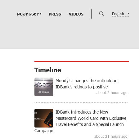
English
ԲԱԺԻՆՆԵՐ
PRESS
VIDEOS
Timeline
Moody’s changes the outlook on
IDBank’s ratings to positive
about 2 hours ago
IDBank Introduces the New
Mastercard World Card with Exclusive
Travel Benefits and a Special Launch
Campaign
about 21 hours ago