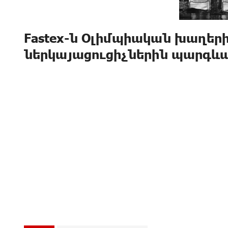
Fastex-ն Օլիմպիական խաղեր
ներկայացուցիչներին պարգևատ