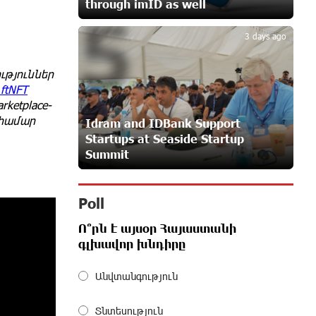
through imID as well
5
23 days ago
3 days ago
Customer Appreciation Day in
ւթյուններ
Vanadzor: IDBank
ftNFT
24 days ago
ketplace-
 համար
Idram and IDBank Support
Startups at Seaside Startup
Haik Kazazyan to Perform
Summit
Khachaturian’s Violin Concerto at the
Closing Concert of the Madeira
Classical Orchestra’s 2025/2026 Season
24 days ago
Poll
Ո՞րն է այսօր Հայաստանի
My Forest Armenia is a beneficiary of
գլխավոր խնդիրը
the "Power of One Dram" initiative in
July
Անվտանգություն
26 days ago
Տնտեսություն