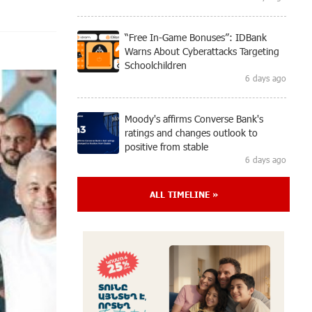
“Free In-Game Bonuses”: IDBank
Warns About Cyberattacks Targeting
Schoolchildren
6 days ago
Moody's affirms Converse Bank's
ratings and changes outlook to
positive from stable
6 days ago
ALL TIMELINE »
New Achievements in Europe:
"Armenian Virtuosos" Scholarship
Recipients Embark on Educational
Trips to Prestigious Music Academies
6 days ago
Rate.Trading Platform at Seaside
Startup Summit: IDBank Introduces