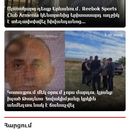
Արտակարգ դեպք Երևանում․ Reebok Sports
Club Armenia կենտրոնից երիտասարդ աղջիկ
Վաղը մենք ԱԺ չենք գալու. Նարեկ Կարապետյան
է տեղափոխվել հիվանդանոց...
12 ժամ առաջ
5
6 օր առաջ
ՈւՂԻՂ. Նարեկ Կարապետյանը հանդես է գալիս
հայտարարությամբ
12 ժամ առաջ
Moody’s-ը IDBank-ի վարկանիշային հեռանկարը
փոխել է դրականի
12 ժամ առաջ
Կոտայքում մեկ օրում չորս մարդու կյանք
խլած Թադևոս Հովակիմյանը կրկին
Վեհափառի անձնագրի մեջ գրված է՝ Գարեգին Բ․
անմեղսունակ է ճանաչվել
նույնիսկ քննիչներն ու դատախազներն են այդպես
դիմում նրան՝ իրենց հավատից ելնելով․
տեսանյութ
Հարցում
13 ժամ առաջ