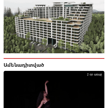
8 ժամ առաջ
Ավտովթար՝ Կոտայքի մարզում. Զովունի-Եղվարդ
ճանապարհին բախվել են «Alfa Romeo»-ն և «Opel»-
ը. կա վիրավոր
8 ժամ առաջ
Արժևորվում է Շիրակի երգիծական
բանահյուսությունը
8 ժամ առաջ
Ամենադիտված
1
Վրաստանում պետական ​​պաշտոնյային կաշառելու
2 օր առաջ
փորձի համար քաղաքացի է ձերբակալվել
9 ժամ առաջ
ՌԴ-ն պատրաստ է շարունակել Հայաստանի
երկաթուղիների կոնցեսիոն կառավարումը.
Օվերչուկ