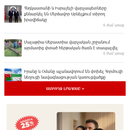
Հնդկաստանի և Իսրայելի վարչապետները
քննարկել են Մերձավոր Արևելքում տիրող
իրավիճակը
6 ժամ առաջ
Մալաթիա-Սեբաստիա վարչական շրջանում
արմատից փտած հերթական ծառն է տապալվել
6 ժամ առաջ
Իրանը և Օմանը պլանավորում են փոխել Հորմուզի
նեղուցի նավագնացության կառուցվածքը
6 ժամ առաջ
ԱՄԲՈՂՋ ԼՐԱՀՈՍԸ »
8-ամյա Մոնթե Մուրադյանն ու Սյունե Քոսակյանը
հաղթահարել են Արարատի գագաթը
7 ժամ առաջ
Վթար Լոռու մարզում․ փրկարարները վարորդին