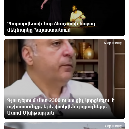
9 ժամ առաջ
Հայաստանի բնակչության թիվը շուրջ 7 հազարով
Պարարվեստի նոր ձևաչափի հաջող
ավելացել է
9 ժամ առաջ
մեկնարկը Հայաստանում
2
6 օր առաջ
Իսրայելի ՊԲ-ն հարձակվել է Լիբանանում
«Հըզբոլլահ»-ի հրամանատարական կետերի և
պահեստների վրա
10 ժամ առաջ
«Ռեալ Մադրիդ»-ն ու «ՌԲ Լայպցիգը»
համաձայնության են եկել Յան Դիոմանդեի
տրանսֆերի վերաբերյալ
10 ժամ առաջ
Գյուղերում մոտ 2300 ուսուցիչ կորցնելու է
աշխատանքը, եթե փակվեն դպրոցները.
Ատոմ Մխիթարյան
Այսօրվա կառավարությունը ուսանողներին
առաջարկում է պահանջարկ չունեցող
մասնագիտություններ. Ատոմ Մխիթարյան
3 օր առաջ