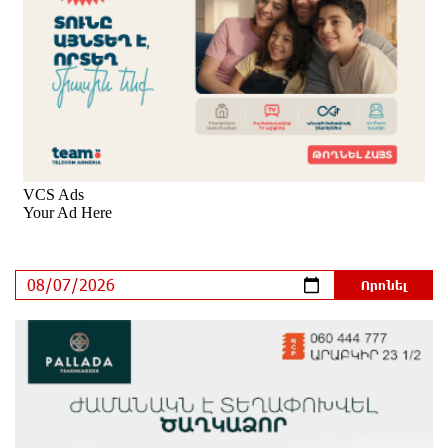
դուրս են բերել արգելափակումից
7 ժամ առաջ
Երևանում երթուղիների փոփոխություն կլինի
7 ժամ առաջ
Օգոստոսի 7-ին՝ Գարեգին Բ Ամենայն Հայոց
Կաթողիկոսի դատական նիստը
7 ժամ առաջ
ՆԳՆ-ն՝ աղբակույտի տակ մնացած քաղաքացու
մահվան մասին
8 ժամ առաջ
«Համահայկական ճակատ» շարժումը
զորակցություն է հայտնում Ամենայն Հայոց
Կաթողիկոսին