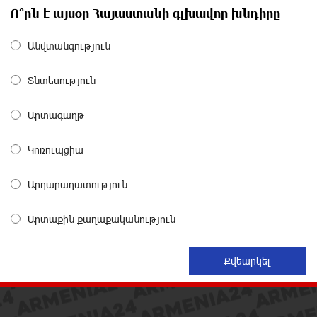
Ո՞րն է այսօր Հայաստանի գլխավոր խնդիրը
Ռեբուսը լուծելու համար, ասեք թե ինչպե՞ս ՀՀ
29.800 քկմ տարածքը կրճատվեց. Վարդևանյանը՝
Անվտանգություն
Հովհաննիսյանին
13 ժամ առաջ
Տնտեսություն
Ֆասթ Բանկը Սևան Ստարտափ Սամմիթին
Արտագաղթ
ներկայացրել է իր պրոդուկտներն ու քարտային
առաջարկները
Կոռուպցիա
14 ժամ առաջ
Արդարադատություն
Ընդդիմությունը պետք է իր շուրջը համախմբի
արտախորհրդարանական բոլոր ուժերին. Արեգ
Արտաքին քաղաքականություն
Սավգուլյան
14 ժամ առաջ
Կաթողիկոսի և հոգևոր դասի ներկայացուցիչների
նկատմամբ հարուցված այս խայտառակ քրեական
գործընթացը իշխանության կողմից քաղաքական